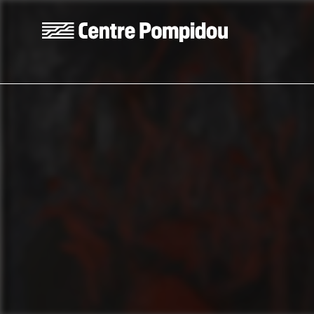
Aller au contenu principal
Centre Pompidou