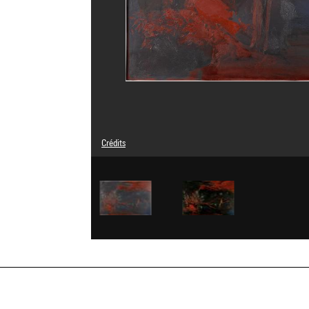
Crédits
© Adagp, Paris
Crédit photographique : Centre Pompidou, MNAM-CCI/Bert
Réf. image : 4Y05913
Diffusion image :
GrandPalaisRmnPhoto