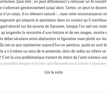
intitulées
Sans titre
, on peut difficilement y retrouver un fil narrat
ste s’adonnait généreusement jusqu’alors. Certes, on peut ici discer
ut d’un corps, d’un élément naturel –, mais cette reconnaissance i
imaginaire qui emporte le spectateur dans un univers qu’il contribue
gard attentif sur les œuvres de Garouste, lorsque l’on sait son intérê
s qu’engendre la rencontre d’une histoire et de ses images, montre 
le débat séculaire entre abstraction et figuration mais plutôt sur les
Qu’est-ce que représenter aujourd’hui en peinture, quels en sont le
la a-t-il même un sens de re-présenter, donc de redire ou refaire ce 
? C’est là une problématique traitant du statut de l’acte créateur au
es possibles images et formes que Garouste nous convie à repenser.
Lire la suite
logue
Collection art contemporain - La collection du Centre Pompidou
sous la direction de Sophie Duplaix, Paris, Centre Pompidou, 2007