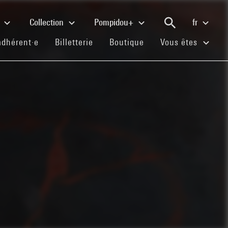
e
Collection
Pompidou+
fr
(current)
(current)
(current)
adhérent·e
Billetterie
Boutique
Vous êtes