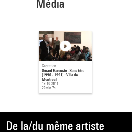
Média
Captation
Gérard Garouste : Sans titre
(1990 - 1991) : Ville de
Montreuil
19-10-2011
22min 7s
De la/du même artiste