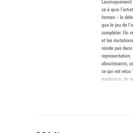
Laconiquement 
ce à quoi l’arti
formes – le déb
que le jeu de l’
compléter. Un re
et les mutation
réside pas dans 
représentation. 
aboutissants, ce
ce qui est vécu 
matériaux, de s
Jacinto Lageira
Source :
Extrait du cata
d'art moderne
, 