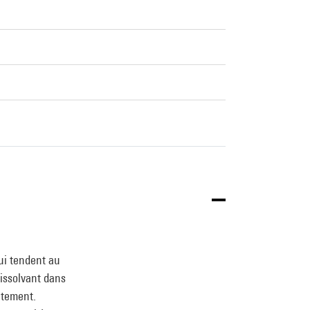
ui tendent au
dissolvant dans
itement.