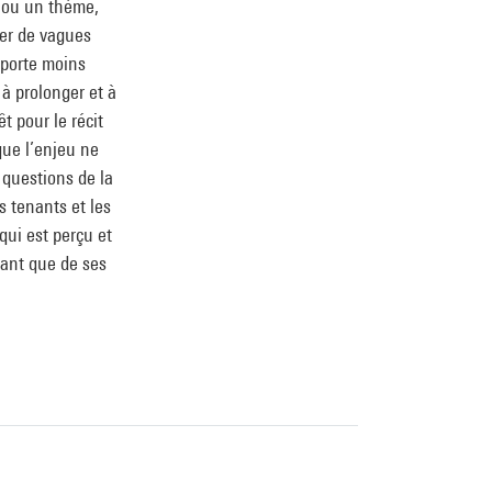
if ou un thème,
ner de vagues
mporte moins
 à prolonger et à
t pour le récit
que l’enjeu ne
 questions de la
s tenants et les
qui est perçu et
tant que de ses
, Musée national