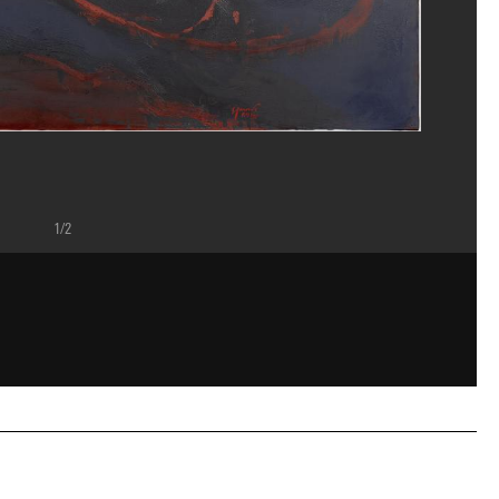
1/2
rand Prévost/Dist. GrandPalaisRmn