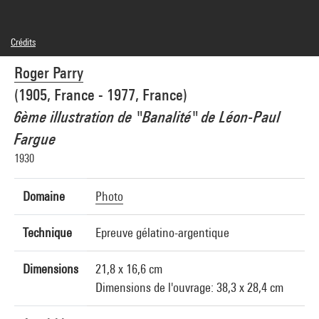
Crédits
© RMN-Grand Palais
Roger Parry
Crédit photographique : Centre Pompidou, MNAM-CCI/Bertrand Prévost/Dist.
GrandPalaisRmn
(1905, France - 1977, France)
Réf. image : 4R14534 [1999 CX 0626]
6ème illustration de "Banalité" de Léon-Paul
Fargue
1930
Domaine
Photo
Technique
Epreuve gélatino-argentique
Dimensions
21,8 x 16,6 cm
Dimensions de l'ouvrage: 38,3 x 28,4 cm