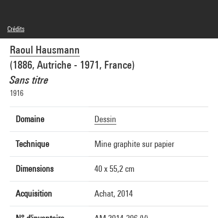
Crédits
© Adagp, Paris
Raoul Hausmann
Crédit photographique : Georges Meguerditchian - Centre Pompidou, MNAM-CCI
Réf. image : 4N71150
(1886, Autriche - 1971, France)
Sans titre
1916
Domaine
Dessin
Technique
Mine graphite sur papier
Dimensions
40 x 55,2 cm
Acquisition
Achat, 2014