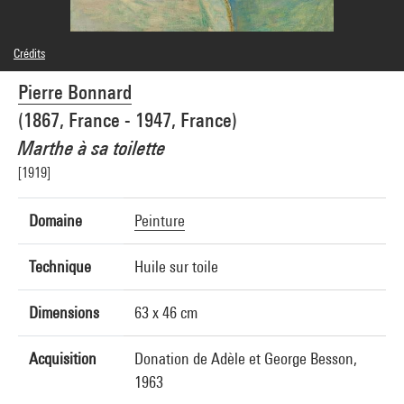
Crédits
Domaine public
Pierre Bonnard
Crédit photographique : Centre Pompidou, MNAM-CCI/Bertrand Prévost/Dist.
GrandPalaisRmn
(1867, France - 1947, France)
Réf. image : 4N75958
Diffusion image :
Marthe à sa toilette
GrandPalaisRmnPhoto
[1919]
Domaine
Peinture
Technique
Huile sur toile
Dimensions
63 x 46 cm
Acquisition
Donation de Adèle et George Besson,
1963