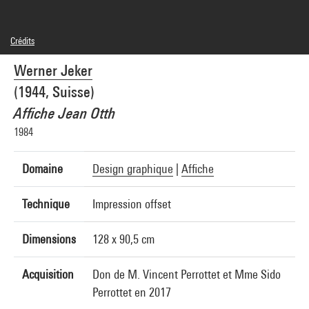
Crédits
© droits réservés
Werner Jeker
Crédit photographique : Centre Pompidou, MNAM-CCI/Hélène Mauri/Dist.
GrandPalaisRmn
(1944, Suisse)
Réf. image : 4N47885
Diffusion image :
Affiche Jean Otth
GrandPalaisRmnPhoto
1984
Domaine
Design graphique
|
Affiche
Technique
Impression offset
Dimensions
128 x 90,5 cm
Acquisition
Don de M. Vincent Perrottet et Mme Sido
Perrottet en 2017