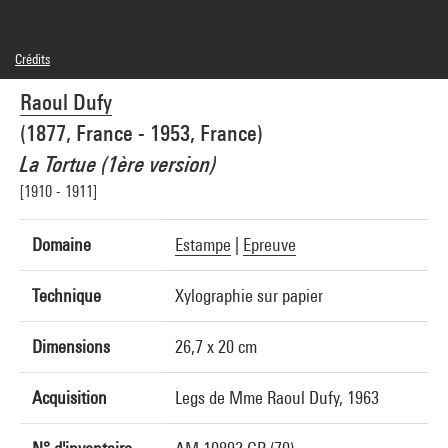
Crédits
Domaine public
Raoul Dufy
Crédit photographique : Centre Pompidou, MNAM-CCI/Service de la documentation
photographique du MNAM/Dist. GrandPalaisRmn
(1877, France - 1953, France)
Réf. image : 4N11861
Diffusion image :
La Tortue (1ère version)
GrandPalaisRmnPhoto
[1910 - 1911]
Domaine
Estampe
|
Epreuve
Technique
Xylographie sur papier
Dimensions
26,7 x 20 cm
Acquisition
Legs de Mme Raoul Dufy, 1963