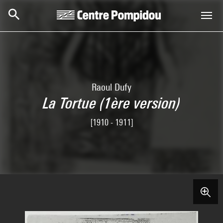
Aller au contenu principal
Centre Pompidou
Raoul Dufy
La Tortue (1ère version)
[1910 - 1911]