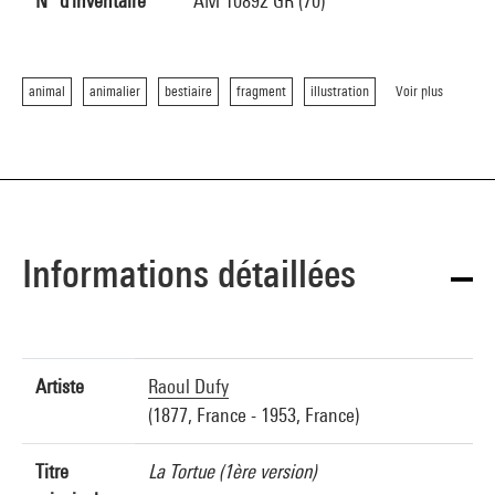
N° d'inventaire
AM 10892 GR (70)
animal
animalier
bestiaire
fragment
illustration
Voir plus
Informations détaillées
Artiste
Raoul Dufy
(1877, France - 1953, France)
Titre
La Tortue (1ère version)