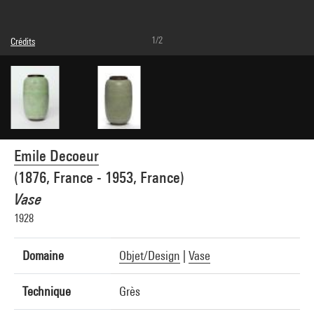
1/2
Crédits
© droits réservés
Crédit photographique : Centre Pompidou, MNAM-CCI/Hélène Mauri/Dist.
GrandPalaisRmn
Réf. image : 4N48438
Diffusion image :
GrandPalaisRmnPhoto
Emile Decoeur
(1876, France - 1953, France)
Vase
1928
Domaine
Objet/Design
|
Vase
Technique
Grès