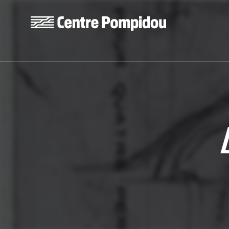
Aller au contenu principal
Centre Pompidou