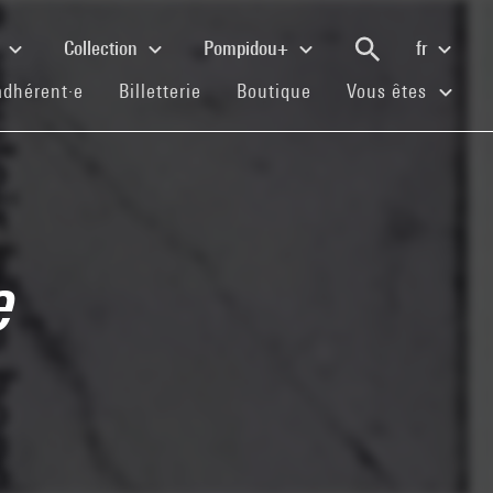
e
Collection
Pompidou+
fr
(current)
(current)
(current)
adhérent·e
Billetterie
Boutique
Vous êtes
e