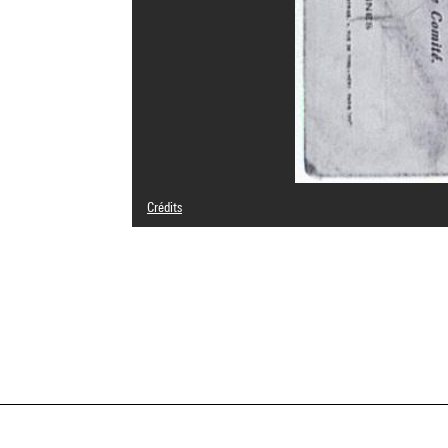
Crédits
Domaine public
Crédit photographique : Centre Pompidou, MNAM-CCI/Ser
Réf. image : 2A03005 [1984 X 1397]