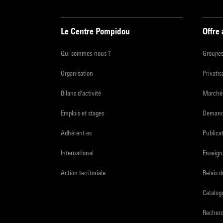
Le Centre Pompidou
Offre
Qui sommes-nous ?
Groupe
Organisation
Privatis
Bilans d'activité
Marchés
Emplois et stages
Demande
Adhérent·es
Publicat
International
Enseign
Action territoriale
Relais 
Catalogu
Recher