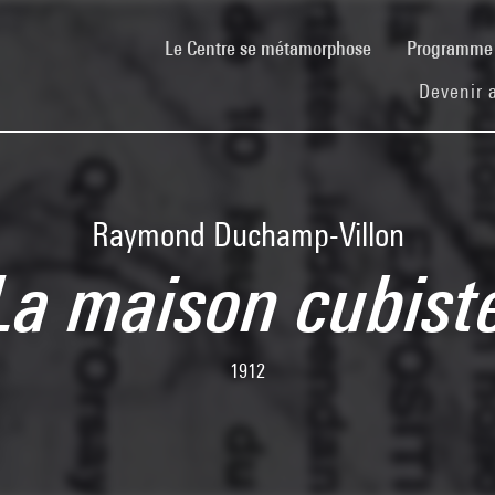
(current)
Le Centre se métamorphose
Programm
Devenir 
Raymond Duchamp-Villon
La maison cubist
1912