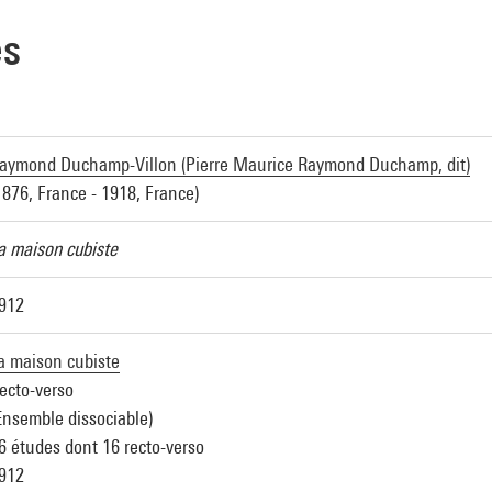
es
aymond Duchamp-Villon (Pierre Maurice Raymond Duchamp, dit)
1876, France - 1918, France)
a maison cubiste
912
a maison cubiste
ecto-verso
Ensemble dissociable)
6 études dont 16 recto-verso
912