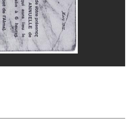
vice de la documentation photographique du MNAM/Dist. GrandPalaisRmn