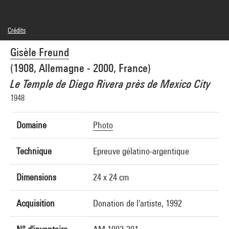
Crédits
© Estate Gisèle Freund/IMEC Images
Gisèle Freund
Crédit photographique : Centre Pompidou, MNAM-CCI/Adam Rzepka/Dist.
GrandPalaisRmn
(1908, Allemagne - 2000, France)
Réf. image : 4F71035 [2003 CX 1289]
Diffusion image :
Le Temple de Diego Rivera près de Mexico City
GrandPalaisRmnPhoto
1948
Domaine
Photo
Technique
Epreuve gélatino-argentique
Dimensions
24 x 24 cm
Acquisition
Donation de l'artiste, 1992