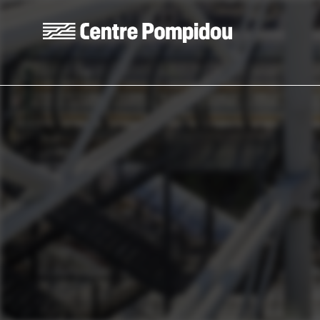
Aller au contenu principal
Centre Pompidou