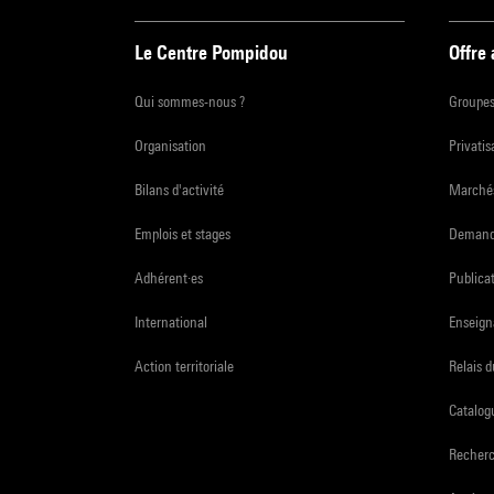
Le Centre Pompidou
Offre
Qui sommes-nous ?
Groupe
Organisation
Privatis
Bilans d'activité
Marchés
Emplois et stages
Demande
Adhérent·es
Publicat
International
Enseign
Action territoriale
Relais 
Catalogu
Recher