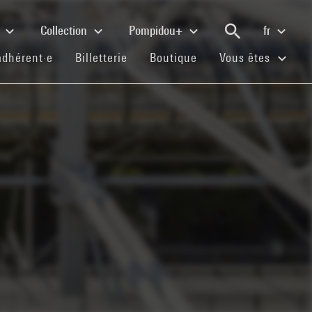
e
Collection
Pompidou+
fr
(current)
(current)
(current)
adhérent·e
Billetterie
Boutique
Vous êtes