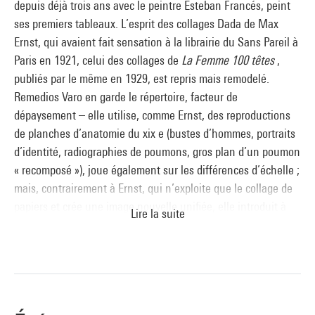
depuis déjà trois ans avec le peintre Esteban Francés, peint
ses premiers tableaux. L’esprit des collages Dada de Max
Ernst, qui avaient fait sensation à la librairie du Sans Pareil à
Paris en 1921, celui des collages de
La Femme 100 têtes
,
publiés par le même en 1929, est repris mais remodelé.
Remedios Varo en garde le répertoire, facteur de
dépaysement – elle utilise, comme Ernst, des reproductions
de planches d’anatomie du xix e (bustes d’hommes, portraits
d’identité, radiographies de poumons, gros plan d’un poumon
« recomposé »), joue également sur les différences d’échelle ;
mais, contrairement à Ernst, qui n’exploite que le collage de
papiers et crée une image nouvelle unifiée, elle introduit à
Lire la suite
un travail subtil de gouache (noire, grise, blanche) pour
renforcer encore l’effet de perturbation : est peint ce qui
semble un collage de papier blanc, dont les formes
serpentines (qui font songer à une flaque de sang) donnent
l’illusion d’être trouées ici par la gouache noire, là par des