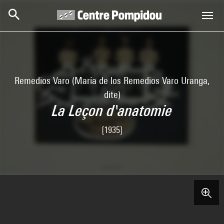
Aller au contenu principal
Centre Pompidou
Remedios Varo (María de los Remedios Varo Uranga,
dite)
La Leçon d'anatomie
[1935]