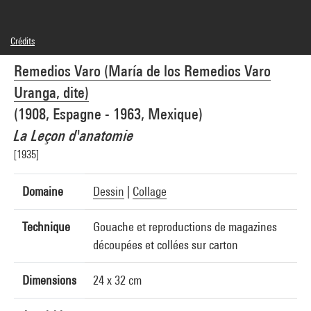
Crédits
Légende : oe encadrée
Remedios Varo (María de los Remedios Varo
© Adagp, Paris
Crédit photographique : Centre Pompidou, MNAM-CCI/Philippe Migeat/Dist.
Uranga, dite)
GrandPalaisRmn
Réf. image : 4F50751 [2002 CX 1095]
(1908, Espagne - 1963, Mexique)
La Leçon d'anatomie
[1935]
Domaine
Dessin
|
Collage
Technique
Gouache et reproductions de magazines
découpées et collées sur carton
Dimensions
24 x 32 cm