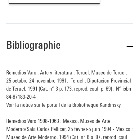
Josep Dalmau ; elle rencontre cette année-là Paul Eluard,
venu à Barcelone faire des conférences sur le surréalisme et
sur Picasso, et se lie à Óscar Domínguez et à Marcel Jean,
avec qui elle dessine des cadavres exquis. Au début de la
guerre civile, elle rencontre Benjamin Péret, alors engagé aux
Bibliographie
côtés des milices révolutionnaires, qui l’incite aussitôt à
gagner Paris ; mariée avec le poète, elle rejoindra le groupe
surréaliste à Marseille, d’où elle gagnera le Mexique.
Remedios Varo : Arte y literatura : Teruel, Museo de Teruel,
Agnès de la Beaumelle
25 octobre-24 novembre 1991.- Teruel : Diputacion Provincial
de Teruel, 1991 (Cat. n° 3 p. 173, reprod. coul. p. 69) . N° isbn
Source :
84-87183-20-4
Extrait du catalogue
Collection art graphique - La collection du
Voir la notice sur le portail de la Bibliothèque Kandinsky
Centre Pompidou, Musée national d'art moderne
, sous la
direction de Agnès de la Beaumelle, Paris, Centre Pompidou,
Remedios Varo 1908-1963 : Mexico, Museo de Arte
2008
Moderno/Sala Carlos Pellicer, 25 février-5 juin 1994.- Mexico :
Museo de Arte Moderno, 1994 (Cat. n° 6 p. 97, reprod. coul.