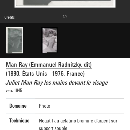
1/2
Crédits
© Man Ray Trust / Adagp, Paris
Réf. image : 4G20676
Man Ray (Emmanuel Radnitzky, dit)
(1890, États-Unis - 1976, France)
Juliet Man Ray les mains devant le visage
vers 1945
Domaine
Photo
Technique
Négatif au gélatino bromure d'argent sur
support souple