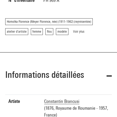
N° d'inventaire
PH 969 A
Homolka Florence (Meyer Florence, née) (1911-1962) (représentée)
atelier d'artiste
femme
flou
modèle
Voir plus
Informations détaillées
Artiste
Constantin Brancusi
(1876, Royaume de Roumanie - 1957,
France)