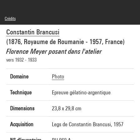
Crédits
© Succession Brancusi - All rights reserved (Adagp)
Constantin Brancusi
Crédit photographique : Centre Pompidou, MNAM-CCI/Georges Meguerditchian/Dist.
GrandPalaisRmn
(1876, Royaume de Roumanie - 1957, France)
Réf. image : 4N74737
Diffusion image :
Florence Meyer posant dans l'atelier
GrandPalaisRmnPhoto
vers 1932 - 1933
Domaine
Photo
Technique
Epreuve gélatino-argentique
Dimensions
23,8 x 29,8 cm
Acquisition
Legs de Constantin Brancusi, 1957