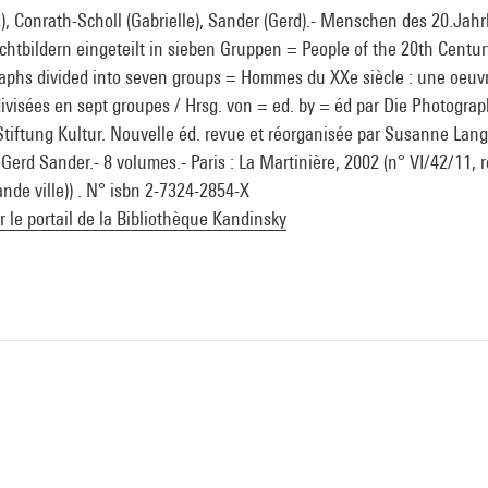
, Conrath-Scholl (Gabrielle), Sander (Gerd).- Menschen des 20.Jahr
chtbildern eingeteilt in sieben Gruppen = People of the 20th Century
aphs divided into seven groups = Hommes du XXe siècle : une oeuvr
ivisées en sept groupes / Hrsg. von = ed. by = éd par Die Photogra
iftung Kultur. Nouvelle éd. revue et réorganisée par Susanne Lange
Gerd Sander.- 8 volumes.- Paris : La Martinière, 2002 (n° VI/42/11, r
ande ville)) . N° isbn 2-7324-2854-X
ur le portail de la Bibliothèque Kandinsky