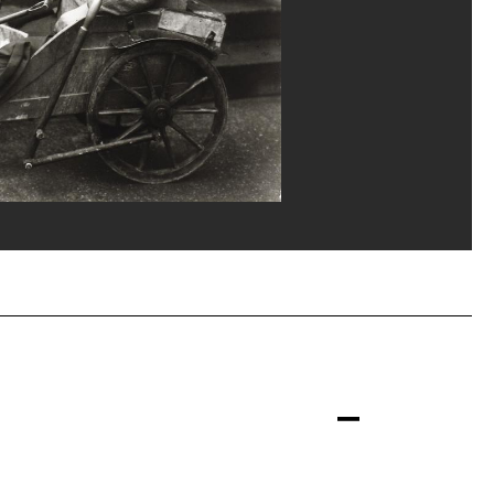
gust Sander Archiv, Köln / Adagp, Paris
Carrard/Dist. GrandPalaisRmn