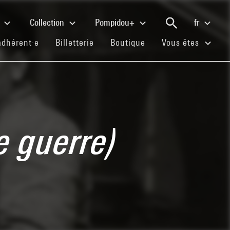
e
Collection
Pompidou+
fr
(current)
(current)
(current)
adhérent·e
Billetterie
Boutique
Vous êtes
e guerre)