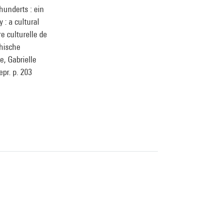
hunderts : ein
 : a cultural
e culturelle de
phische
, Gabrielle
epr. p. 203