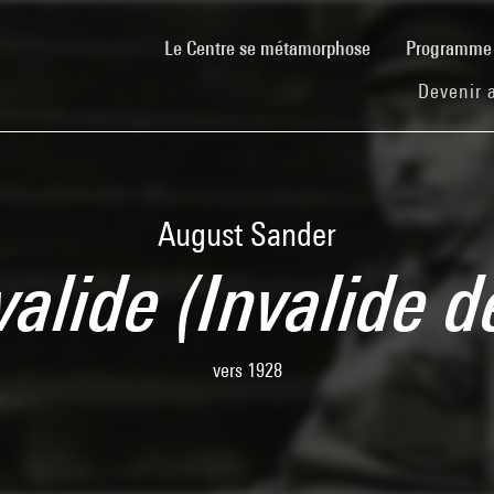
(current)
Le Centre se métamorphose
Programm
Devenir 
August Sander
valide (Invalide d
vers 1928