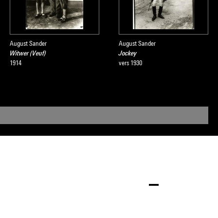
August Sander
August Sander
Witwer (Veuf)
Jockey
1914
vers 1930