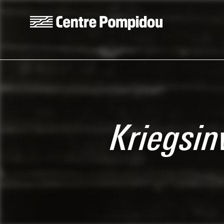
Aller au contenu principal
Centre Pompidou
Kriegsin