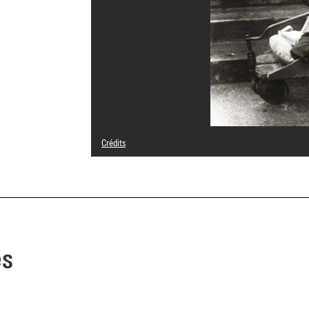
Crédits
© Die Photographische Sammlung / SK Stiftung Kultur - Au
Crédit photographique : Centre Pompidou, MNAM-CCI/Guy 
Réf. image : 4N53580
Diffusion image :
GrandPalaisRmnPhoto
es