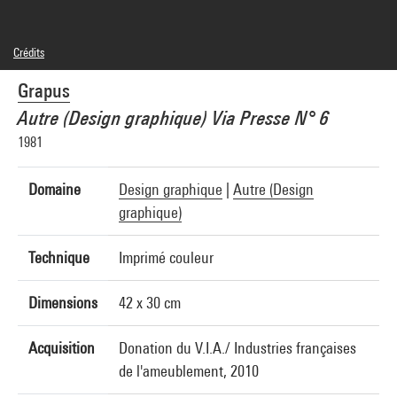
Crédits
© droits réservés
Grapus
Crédit photographique : Centre Pompidou, MNAM-CCI/Georges Meguerditchian/Dist.
GrandPalaisRmn
Autre (Design graphique) Via Presse N° 6
Réf. image : 4N41549
Diffusion image :
1981
GrandPalaisRmnPhoto
Domaine
Design graphique
|
Autre (Design
graphique)
Technique
Imprimé couleur
Dimensions
42 x 30 cm
Acquisition
Donation du V.I.A./ Industries françaises
de l'ameublement, 2010