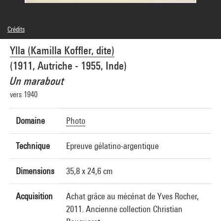
Crédits
© YLLA / GAMMA-RAPHO
Ylla (Kamilla Koffler, dite)
Crédit photographique : Centre Pompidou, MNAM-CCI/Audrey Laurans/Dist.
GrandPalaisRmn
(1911, Autriche - 1955, Inde)
Réf. image : 4N90584
Un marabout
vers 1940
Domaine
Photo
Technique
Epreuve gélatino-argentique
Dimensions
35,8 x 24,6 cm
Acquisition
Achat grâce au mécénat de Yves Rocher,
2011. Ancienne collection Christian