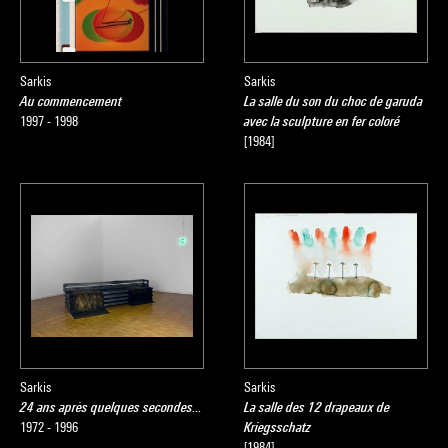
interprétations de Sarkis.
Nadine Pouillon
Sarkis
Sarkis
Au commencement
La salle du son du choc de garuda
Source :
1997 - 1998
avec la sculpture en fer coloré
Extrait du catalogue
Collection art contemporain - La
[1984]
collection du Centre Pompidou, Musée national d'art moderne
, sous la direction de Sophie Duplaix, Paris, Centre Pompidou,
2007
Sarkis
Sarkis
24 ans après quelques secondes...
La salle des 12 drapeaux de
1972 - 1996
Kriegsschatz
[1984]