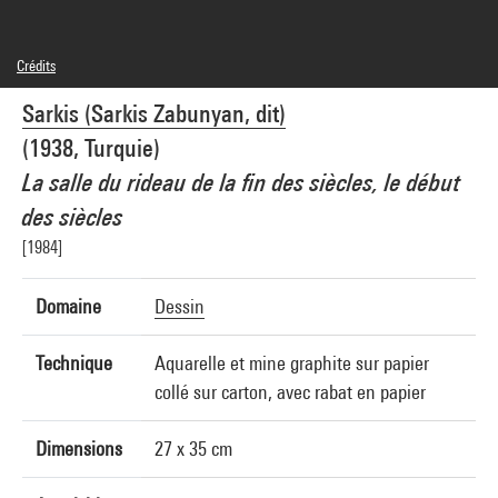
Crédits
© Adagp, Paris
Sarkis (Sarkis Zabunyan, dit)
Crédit photographique : Centre Pompidou, MNAM-CCI/Georges Meguerditchian/Dist.
GrandPalaisRmn
(1938, Turquie)
Réf. image : 4N04583
Diffusion image :
La salle du rideau de la fin des siècles, le début
GrandPalaisRmnPhoto
des siècles
[1984]
Domaine
Dessin
Technique
Aquarelle et mine graphite sur papier
collé sur carton, avec rabat en papier
Dimensions
27 x 35 cm