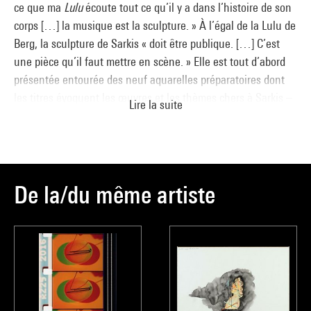
ce que ma
Lulu
écoute tout ce qu’il y a dans l’histoire de son
corps […] la musique est la sculpture. » À l’égal de la Lulu de
Berg, la sculpture de Sarkis « doit être publique. […] C’est
une pièce qu’il faut mettre en scène. » Elle est tout d’abord
présentée entourée des neuf aquarelles préparatoires dont
les titres évoquent les œuvres et les thèmes chers à Sarkis –
Lire la suite
Kriegsschatz
(le trésor de guerre),
Le Forgeron
(petite
sculpture en bronze des années 1930), le capitaine Sarkis, le
peintre en bâtiment –, les expositions en travaux ou des
notions comme le son, le choc et la musique. Selon les
expositions, Lulu se présente tantôt dans une semi-obscurité,
De la/du même artiste
légèrement nimbée dans sa quadruple lumière, verte, rouge,
jaune et bleue, tantôt violemment éclairée avec les mêmes
couleurs, telle une icône offerte au regard entre la princesse,
la vierge et la putain. Désormais montée sur roulettes, Lulu
vit sa propre vie dans de multiples relations avec d’autres
œuvres, mise en scène, selon le lieu, au gré des infinies