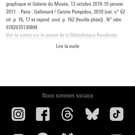
graphique et Galerie du Musée, 13 octobre 2010-10 janvier
2011. - Paris : Gallimard / Centre Pompidou, 2010 (cat. n° 62
cit. p. 16, 17 et reprod. coul. p. 162 (feuille pliée)) . N° isbn
9782070130894
Voir la notice sur le portail de la Bibliothèque Kandinsky
Lire la suite
Écrire, c''est dessiner : D''après une idée d''Etel Adnan :
Centre Pompidou-Metz, 6 novembre 2021-21 février 2022. -
Editions du Centre Pompidou-Metz, 2021 (cit. p. 67, 84 et
reprod. coul. p. 84-85) . N° isbn 978-2-35983-064-4
Voir la notice sur le portail de la Bibliothèque Kandinsky
Nous sommes sociaux