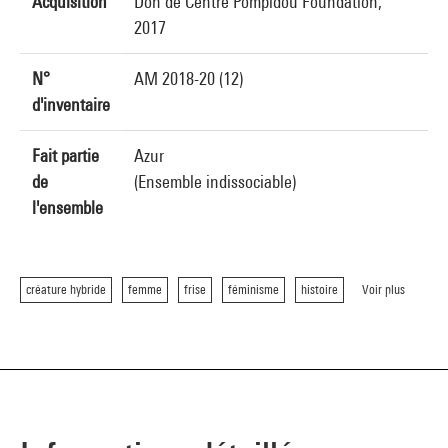
Acquisition
Don de Centre Pompidou Foundation,
2017
N°
AM 2018-20 (12)
d'inventaire
Fait partie
Azur
de
(Ensemble indissociable)
l'ensemble
créature hybride
femme
frise
féminisme
histoire
Voir plus