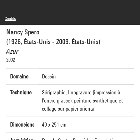
Crédits
Légende : Elément n°12
Nancy Spero
© Adagp, Paris
Crédit photographique : Centre Pompidou, MNAM-CCI/Service de la documentation
(1926, États-Unis - 2009, États-Unis)
photographique du MNAM/Dist. GrandPalaisRmn
Réf. image : 4N05420
Azur
Diffusion image :
GrandPalaisRmnPhoto
2002
Domaine
Dessin
Technique
Sérigraphie, linogravure (impression à
l'encre grasse), peinture synthétique et
collage sur papier oriental
Dimensions
49 x 251 cm