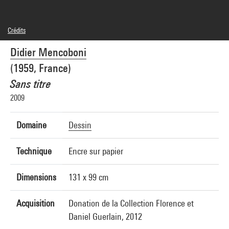
Crédits
© Adagp, Paris
Didier Mencoboni
Crédit photographique : André Morin/Dist. GrandPalaisRmn
Réf. image : 4L02522
(1959, France)
Diffusion image :
GrandPalaisRmnPhoto
Sans titre
2009
Domaine
Dessin
Technique
Encre sur papier
Dimensions
131 x 99 cm
Acquisition
Donation de la Collection Florence et
Daniel Guerlain, 2012