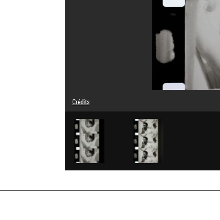
Crédits
Légende : Vue n°1
© Claes Oldenburg
Crédit photographique : Centre Pompidou, MNAM-CCI/Ser
Réf. image : 4N10251
Diffusion image :
GrandPalaisRmnPhoto