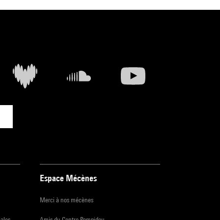
Espace Mécènes
Merci à nos mécènes
iales
Amis du Centre Pompidou