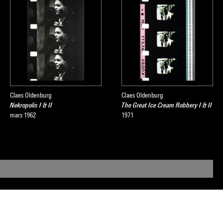
Claes Oldenburg
Claes Oldenburg
Nekropolis I & II
The Great Ice Cream Robbery I & II
mars 1962
1971