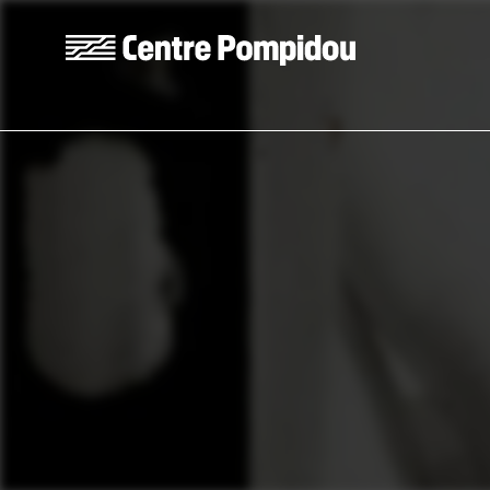
Aller au contenu principal
Centre Pompidou