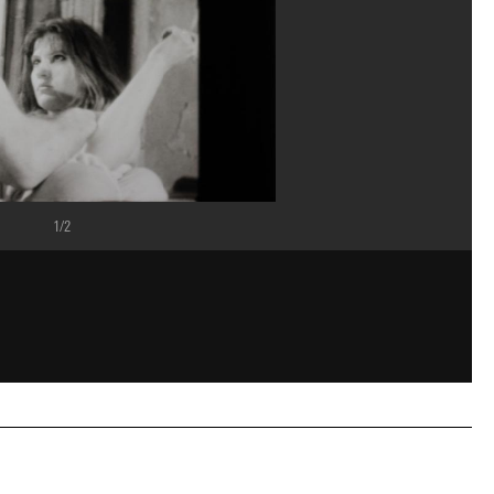
1/2
vice de la documentation photographique du MNAM/Dist. GrandPalaisRmn