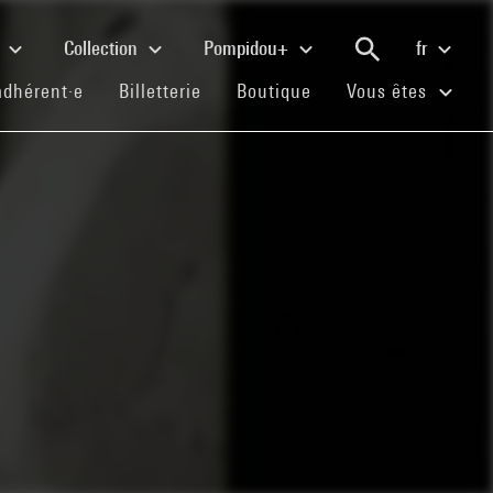
e
Collection
Pompidou+
fr
(current)
(current)
(current)
adhérent·e
Billetterie
Boutique
Vous êtes