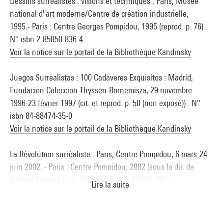
Dessins surréalistes : visions et techniques : Paris, Musée
national d''art moderne/Centre de création industrielle,
1995.- Paris : Centre Georges Pompidou, 1995 (reprod. p. 76) .
N° isbn 2-85850-836-4
Voir la notice sur le portail de la Bibliothèque Kandinsky
Juegos Surrealistas : 100 Cadaveres Exquisitos : Madrid,
Fundacion Coleccion Thyssen-Bornemisza, 29 novembre
1996-23 février 1997 (cit. et reprod. p. 50 (non exposé)) . N°
isbn 84-88474-35-0
Voir la notice sur le portail de la Bibliothèque Kandinsky
La Révolution surréaliste : Paris, Centre Pompidou, 6 mars-24
juin 2002. - Paris : Centre Pompidou, 2002 (sous la dir. de
Werner Spies) (cit. p. 432) . N° isbn 2-84426-105-1
Lire la suite
Voir la notice sur le portail de la Bibliothèque Kandinsky
Invention et transgression, le dessin au XXe siècle :