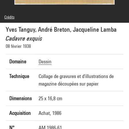
Crédits
Domaine public, © Adagp, Paris
Yves Tanguy, André Breton, Jacqueline Lamba
Crédit photographique : Centre Pompidou, MNAM-CCI/Philippe Migeat/Dist.
GrandPalaisRmn
Cadavre exquis
Réf. image : 4N02299
Diffusion image :
08 février 1938
GrandPalaisRmnPhoto
Domaine
Dessin
Technique
Collage de gravures et d'illustrations de
magazine découpées sur papier
Dimensions
25 x 16,8 cm
Acquisition
Achat, 1986
N°
AM 1986-61