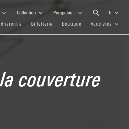
e
Collection
Pompidou+
fr
(current)
(current)
(current)
adhérent·e
Billetterie
Boutique
Vous êtes
la couverture