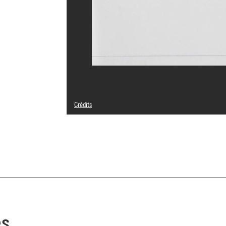
Crédits
© Eduardo Souto de Moura
Crédit photographique : Centre Pompidou, MNAM-CCI/Geo
Réf. image : 4N25857
Diffusion image :
GrandPalaisRmnPhoto
es