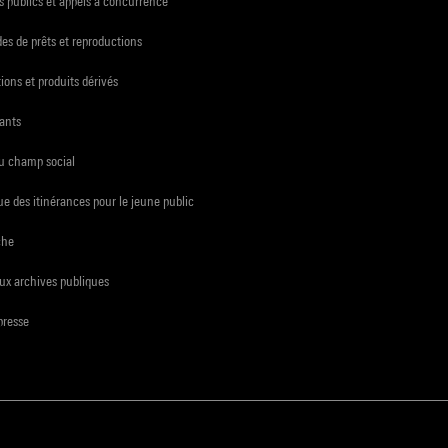
 publics et appels à concurrence
s de prêts et reproductions
ions et produits dérivés
ants
du champ social
e des itinérances pour le jeune public
che
ux archives publiques
presse