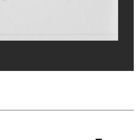
rges Meguerditchian/Dist. GrandPalaisRmn