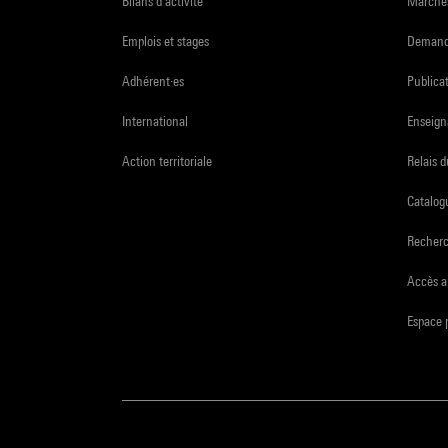
Bilans d'activité
Marchés
Emplois et stages
Demande
Adhérent·es
Publicat
International
Enseign
Action territoriale
Relais 
Catalogu
Recher
Accès a
Espace 