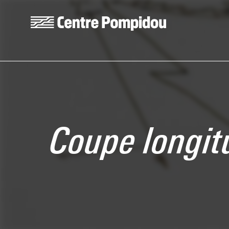
Aller au contenu principal
Centre Pompidou
Coupe longit