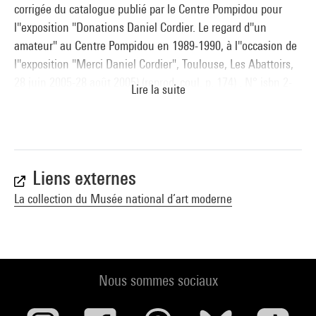
corrigée du catalogue publié par le Centre Pompidou pour
l''exposition "Donations Daniel Cordier. Le regard d''un
amateur" au Centre Pompidou en 1989-1990, à l''occasion de
l''exposition "Merci Daniel Cordier", Toulouse, Les Abattoirs,
28 juin 2005-28 août 2005) (reprod. coul. p. 174) . N° isbn 2-
Lire la suite
84426-263-5
Voir la notice sur le portail de la Bibliothèque Kandinsky
Liens externes
La collection du Musée national d’art moderne
Nous sommes sociaux