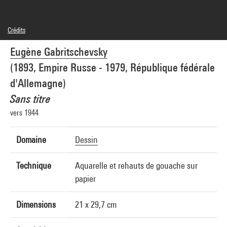
Crédits
© droits réservés, pas d'ayant droit connu
Eugène Gabritschevsky
Réf. image : 4R11348 [1990 CX 0289]
(1893, Empire Russe - 1979, République fédérale
d'Allemagne)
Sans titre
vers 1944
Domaine
Dessin
Technique
Aquarelle et rehauts de gouache sur
papier
Dimensions
21 x 29,7 cm