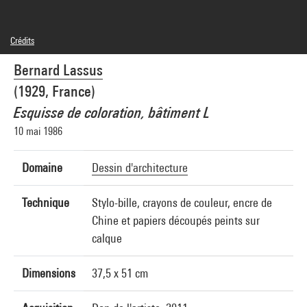
Crédits
© Bernard Lassus
Bernard Lassus
Crédit photographique : Centre Pompidou, MNAM-CCI/Georges Meguerditchian/Dist.
GrandPalaisRmn
(1929, France)
Réf. image : 4N28547
Diffusion image :
Esquisse de coloration, bâtiment L
GrandPalaisRmnPhoto
10 mai 1986
Domaine
Dessin d'architecture
Technique
Stylo-bille, crayons de couleur, encre de
Chine et papiers découpés peints sur
calque
Dimensions
37,5 x 51 cm