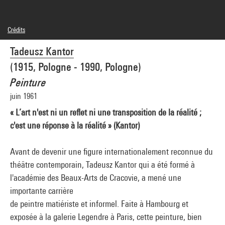
Crédits
© droits réservés
Tadeusz Kantor
Crédit photographique : Centre Pompidou, MNAM-CCI/Philippe Migeat/Dist.
GrandPalaisRmn
(1915, Pologne - 1990, Pologne)
Réf. image : 4N94154
Diffusion image :
Peinture
GrandPalaisRmnPhoto
juin 1961
« L’art n'est ni un reflet ni une transposition de la réalité ;
c'est une réponse à la réalité » (Kantor)
Avant de devenir une figure internationalement reconnue du
théâtre contemporain, Tadeusz Kantor qui a été formé à
l'académie des Beaux-Arts de Cracovie, a mené une
importante carrière
de peintre matiériste et informel. Faite à Hambourg et
exposée à la galerie Legendre à Paris, cette peinture, bien