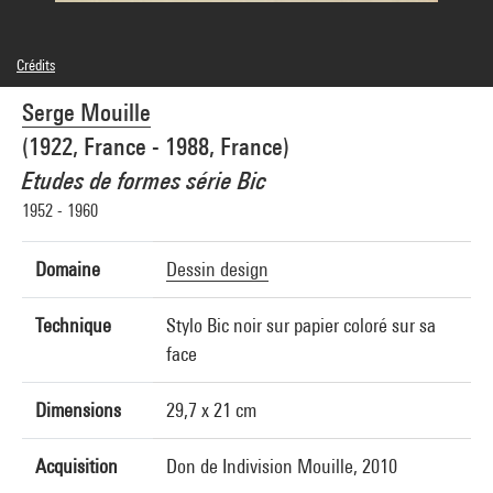
Crédits
© Adagp, Paris
Serge Mouille
Crédit photographique : Centre Pompidou, MNAM-CCI/Georges Meguerditchian/Dist.
GrandPalaisRmn
(1922, France - 1988, France)
Réf. image : 4N42179
Diffusion image :
Etudes de formes série Bic
GrandPalaisRmnPhoto
1952 - 1960
Domaine
Dessin design
Technique
Stylo Bic noir sur papier coloré sur sa
face
Dimensions
29,7 x 21 cm
Acquisition
Don de Indivision Mouille, 2010