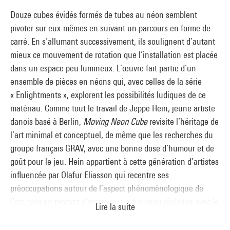
Douze cubes évidés formés de tubes au néon semblent
pivoter sur eux-mêmes en suivant un parcours en forme de
carré. En s’allumant successivement, ils soulignent d’autant
mieux ce mouvement de rotation que l’installation est placée
dans un espace peu lumineux. L’œuvre fait partie d’un
ensemble de pièces en néons qui, avec celles de la série
« Enlightments », explorent les possibilités ludiques de ce
matériau. Comme tout le travail de Jeppe Hein, jeune artiste
danois basé à Berlin,
Moving Neon Cube
revisite l’héritage de
l’art minimal et conceptuel, de même que les recherches du
groupe français GRAV, avec une bonne dose d’humour et de
goût pour le jeu. Hein appartient à cette génération d’artistes
influencée par Olafur Eliasson qui recentre ses
préoccupations autour de l’aspect phénoménologique de
l’art, tout en tentant d’instaurer un nouveau dialogue avec le
Lire la suite
public. Souvent appelé à intervenir par sa simple présence
qui déclenche, généralement à son insu, le processus de