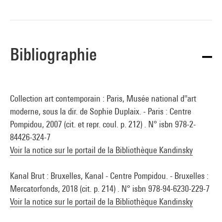
l’œuvre – boule qui roule, murs qui bougent ou bancs qui se
déplacent –, le spectateur est convié à un déplacement de sa
position habituelle. Ici le jeu consiste à faire vivre le cube de
Bibliographie
l’art minimal, celui d’un Robert Morris par exemple, en le
faisant tourner sur lui-même à l’infini, comme s’il s’était
libéré d’un carcan trop étroit. Avec Jeppe Hein, l’œuvre,
véritable expérience, se construit dans la perception et la
Collection art contemporain : Paris, Musée national d''art
sensation, dans l’imaginaire et dans le jeu.
moderne, sous la dir. de Sophie Duplaix. - Paris : Centre
Pompidou, 2007 (cit. et repr. coul. p. 212) . N° isbn 978-2-
Christine Macel
84426-324-7
Voir la notice sur le portail de la Bibliothèque Kandinsky
Source :
Extrait du catalogue
Collection art contemporain - La
Kanal Brut : Bruxelles, Kanal - Centre Pompidou. - Bruxelles :
collection du Centre Pompidou, Musée national d'art moderne
Mercatorfonds, 2018 (cit. p. 214) . N° isbn 978-94-6230-229-7
, sous la direction de Sophie Duplaix, Paris, Centre Pompidou,
Voir la notice sur le portail de la Bibliothèque Kandinsky
2007