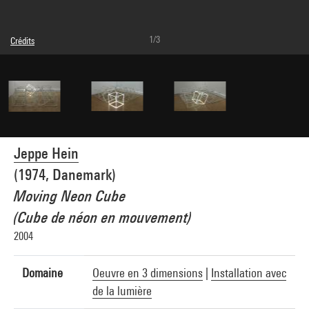
1/3
Crédits
Légende : Vue d'ensemble
© Jeppe Hein
Crédit photographique : Centre Pompidou, MNAM-CCI/Philippe Migeat/Dist.
GrandPalaisRmn
Réf. image : 4N02223
Diffusion image :
GrandPalaisRmnPhoto
Jeppe Hein
(1974, Danemark)
Moving Neon Cube
(Cube de néon en mouvement)
2004
Domaine
Oeuvre en 3 dimensions
|
Installation avec
de la lumière