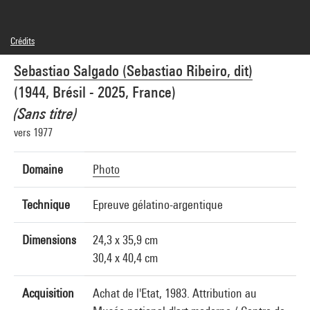
Crédits
© Sebastiao Salgado (Sebastiao Ribeiro, dit) (pour le droit de reproduction) © SAIF
Sebastiao Salgado (Sebastiao Ribeiro, dit)
(pour les droits multimédias)
Crédit photographique : Centre Pompidou, MNAM-CCI/Cecilia Laulanne/Dist.
(1944, Brésil - 2025, France)
GrandPalaisRmn
Réf. image : 4Y01335
(Sans titre)
Diffusion image :
GrandPalaisRmnPhoto
vers 1977
Domaine
Photo
Technique
Epreuve gélatino-argentique
Dimensions
24,3 x 35,9 cm
30,4 x 40,4 cm
Acquisition
Achat de l'Etat, 1983. Attribution au