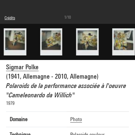
1/10
Crédits
Légende : Polaroïd 1
© The Estate of Sigmar Polke, Cologne / Adagp, Paris
Crédit photographique : Centre Pompidou, MNAM-CCI/Georges Meguerditchian/Dist.
GrandPalaisRmn
Réf. image : 4N82166
Diffusion image :
GrandPalaisRmnPhoto
Sigmar Polke
(1941, Allemagne - 2010, Allemagne)
Polaroids de la performance associée à l'oeuvre
"Cameleonardo da Willich"
1979
Domaine
Photo
Technique
Polaroids couleur