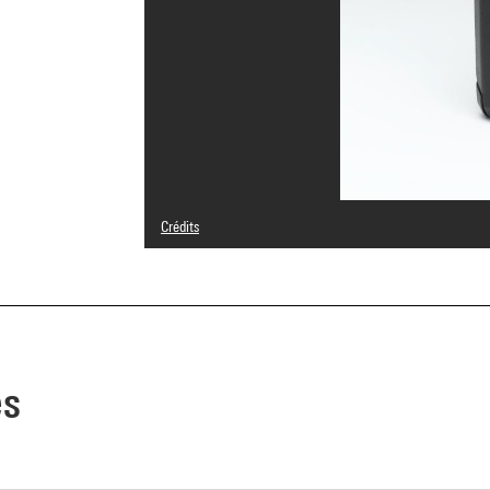
Crédits
© droits réservés
Crédit photographique : Centre Pompidou, MNAM-CCI/Geo
Réf. image : 4N40293
Diffusion image :
GrandPalaisRmnPhoto
es