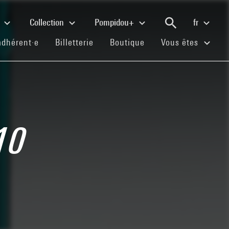
e
Collection
Pompidou+
fr
(current)
(current)
(current)
adhérent·e
Billetterie
Boutique
Vous êtes
10