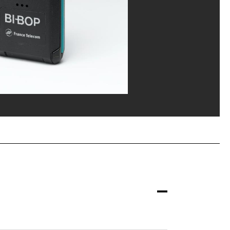
rges Meguerditchian/Dist. GrandPalaisRmn