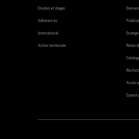
Emplois et stages
Demande
Adhérent·es
Publicat
International
Enseign
Action territoriale
Relais 
Catalogu
Recher
Accès a
Espace 