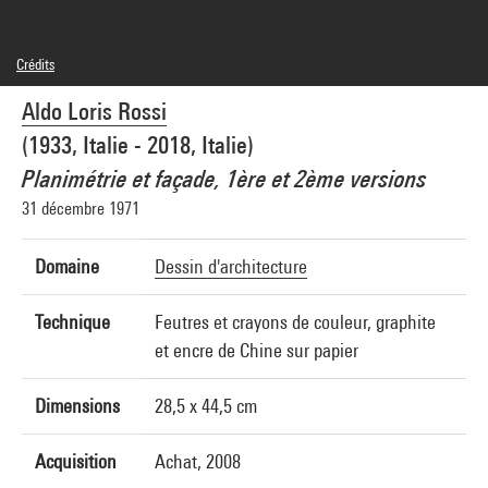
Crédits
© Aldo Loris Rossi
Aldo Loris Rossi
Crédit photographique : Centre Pompidou, MNAM-CCI/Georges Meguerditchian/Dist.
GrandPalaisRmn
(1933, Italie - 2018, Italie)
Réf. image : 4N21999
Diffusion image :
Planimétrie et façade, 1ère et 2ème versions
GrandPalaisRmnPhoto
31 décembre 1971
Domaine
Dessin d'architecture
Technique
Feutres et crayons de couleur, graphite
et encre de Chine sur papier
Dimensions
28,5 x 44,5 cm
Acquisition
Achat, 2008