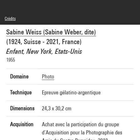
Crédits
© SAIF
Sabine Weiss (Sabine Weber, dite)
Crédit photographique : Centre Pompidou, MNAM-CCI/Philippe Migeat/Dist.
GrandPalaisRmn
(1924, Suisse - 2021, France)
Réf. image : 4N86402
Diffusion image :
Enfant, New York, Etats-Unis
GrandPalaisRmnPhoto
1955
Domaine
Photo
Technique
Epreuve gélatino-argentique
Dimensions
24,3 x 30,2 cm
Acquisition
Achat avec la participation du groupe
d’Acquisition pour la Photographie des