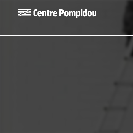
Aller au contenu principal
Centre Pompidou