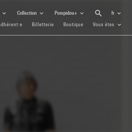
e
Collection
Pompidou+
fr
(current)
(current)
(current)
adhérent·e
Billetterie
Boutique
Vous êtes