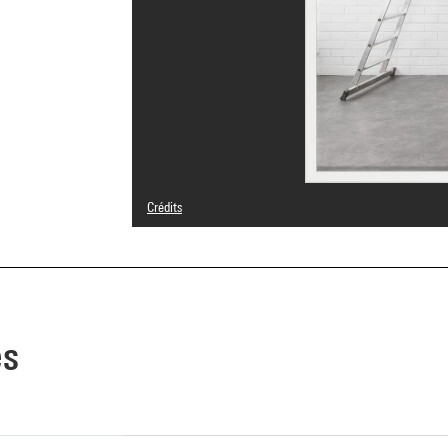
Crédits
© Adagp, Paris
Crédit photographique : Audrey Laurans - Centre Pompid
Réf. image : 4N94929
Diffusion image :
GrandPalaisRmnPhoto
es