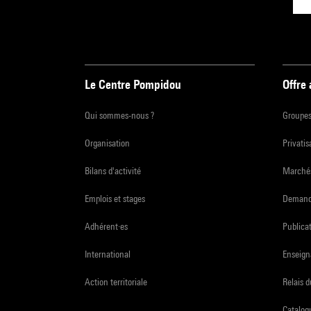
Le Centre Pompidou
Offre
Qui sommes-nous ?
Groupe
Organisation
Privatis
Bilans d'activité
Marchés
Emplois et stages
Demande
Adhérent·es
Publicat
International
Enseign
Action territoriale
Relais 
Catalogu