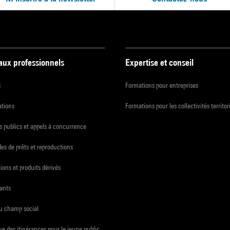
 aux professionnels
Expertise et conseil
s
Formations pour entreprises
ations
Formations pour les collectivités territor
 publics et appels à concurrence
s de prêts et reproductions
ions et produits dérivés
ants
du champ social
e des itinérances pour le jeune public