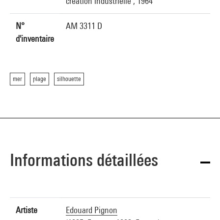
création industrielle , 1964
N°
AM 3311 D
d'inventaire
mer
plage
silhouette
Informations détaillées
Artiste
Edouard Pignon