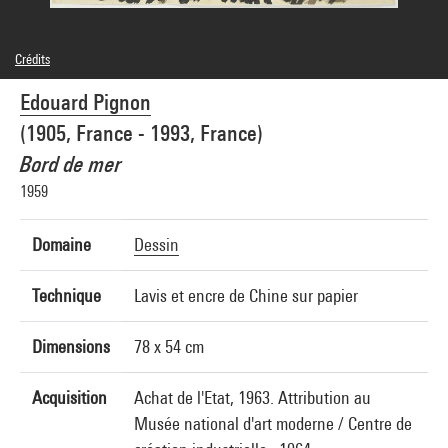
Crédits
© Adagp, Paris
Edouard Pignon
Crédit photographique : Centre Pompidou, MNAM-CCI/Philippe Migeat/Dist.
GrandPalaisRmn
(1905, France - 1993, France)
Réf. image : 4N63125
Diffusion image :
Bord de mer
GrandPalaisRmnPhoto
1959
Domaine
Dessin
Technique
Lavis et encre de Chine sur papier
Dimensions
78 x 54 cm
Acquisition
Achat de l'Etat, 1963. Attribution au
Musée national d'art moderne / Centre de