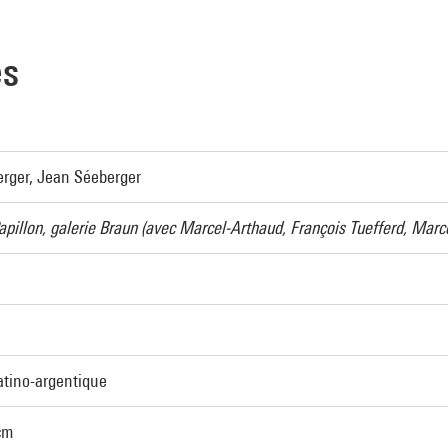
es
erger, Jean Séeberger
apillon, galerie Braun (avec Marcel-Arthaud, François Tuefferd, Marce
atino-argentique
cm