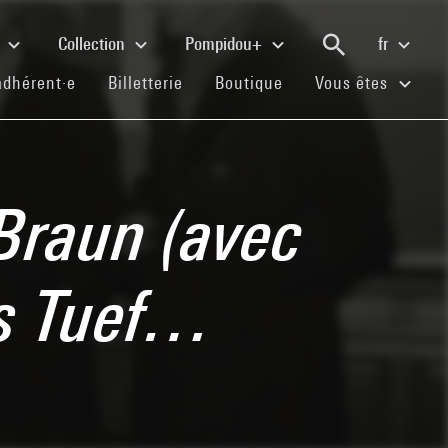
e
Collection
Pompidou+
fr
(current)
(current)
(current)
adhérent·e
Billetterie
Boutique
Vous êtes
 Braun (avec
is Tuef…