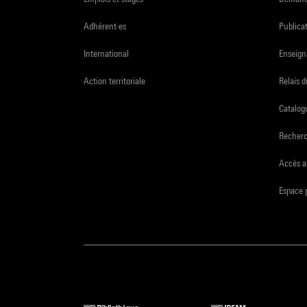
Adhérent·es
Publicat
International
Enseign
Action territoriale
Relais 
Catalogu
Recher
Accès a
Espace 