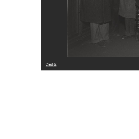
Crédits
© Séeberger
Crédit photographique : Centre Pompidou, MNAM-CCI/Geo
Réf. image : 4N70282
Diffusion image :
GrandPalaisRmnPhoto