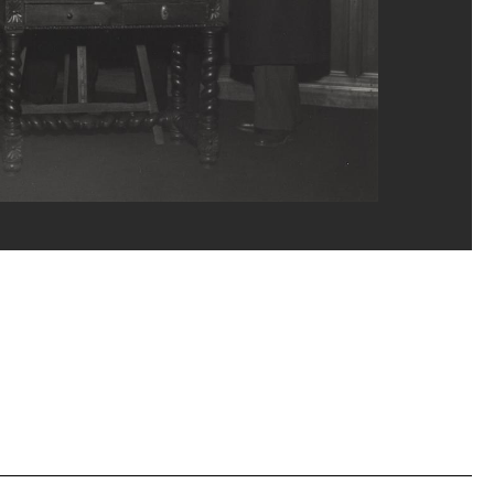
rges Meguerditchian/Dist. GrandPalaisRmn