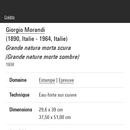
Crédits
© Adagp, Paris
Giorgio Morandi
Crédit photographique : Centre Pompidou, MNAM-CCI/Audrey Laurans/Dist.
GrandPalaisRmn
(1890, Italie - 1964, Italie)
Réf. image : 4N84960
Diffusion image :
Grande natura morta scura
GrandPalaisRmnPhoto
(Grande nature morte sombre)
1934
Domaine
Estampe
|
Epreuve
Technique
Eau-forte sur cuivre
Dimensions
29,6 x 39 cm
37,50 x 51,00 cm