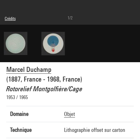
1/2
Crédits
Légende : Rotorelief Mongolfière
© Association Marcel Duchamp / Adagp, Paris
Crédit photographique : Centre Pompidou, MNAM-CCI/Georges Meguerditchian/Dist.
GrandPalaisRmn
Réf. image : 4N64218
Diffusion image :
GrandPalaisRmnPhoto
Marcel Duchamp
(1887, France - 1968, France)
Rotorelief Montgolfière/Cage
1953 / 1965
Domaine
Objet
Technique
Lithographie offset sur carton