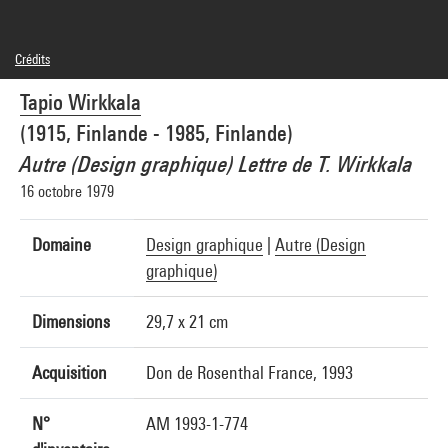
Crédits
© Adagp, Paris
Tapio Wirkkala
Crédit photographique : Centre Pompidou, MNAM-CCI/Bertrand Prévost/Dist.
GrandPalaisRmn
(1915, Finlande - 1985, Finlande)
Réf. image : 4N41888
Autre (Design graphique) Lettre de T. Wirkkala
16 octobre 1979
Domaine
Design graphique
|
Autre (Design
graphique)
Dimensions
29,7 x 21 cm
Acquisition
Don de Rosenthal France, 1993
N°
AM 1993-1-774