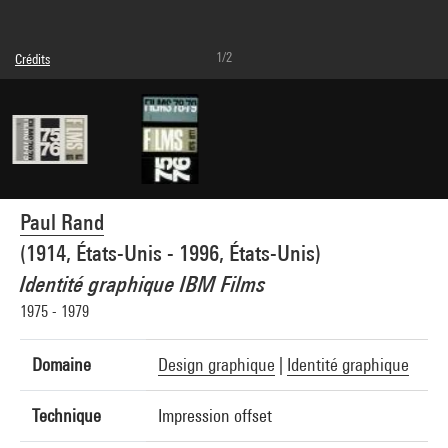
1/2
Crédits
© droits réservés
Crédit photographique : Centre Pompidou, MNAM-CCI/Bertrand Prévost/Dist.
GrandPalaisRmn
Réf. image : 4N42778
Diffusion image :
GrandPalaisRmnPhoto
Paul Rand
(1914, États-Unis - 1996, États-Unis)
Identité graphique IBM Films
1975 - 1979
Domaine
Design graphique
|
Identité graphique
Technique
Impression offset