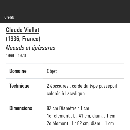
Crédits
© Adagp, Paris
Claude Viallat
Crédit photographique : Service de la documentation photographique du MNAM -
Centre Pompidou, MNAM-CCI
(1936, France)
Réf. image : 4R08146 [1986 CX 0090]
Noeuds et épissures
1969 - 1970
Domaine
Objet
Technique
2 épissures : corde du type passepoil
colorée à l'acrylique
Dimensions
82 cm Diamètre : 1 cm
1er élément : L : 41 cm; diam. : 1 cm
2e élement : L : 82 cm; diam. : 1 cm