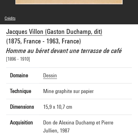
Crédits
© Jacques Villon / Adagp, Paris
Jacques Villon (Gaston Duchamp, dit)
Crédit photographique : Centre Pompidou, MNAM-CCI/Philippe Migeat/Dist.
GrandPalaisRmn
(1875, France - 1963, France)
Réf. image : 4N73817
Diffusion image :
Homme au béret devant une terrasse de café
GrandPalaisRmnPhoto
[1896 - 1910]
Domaine
Dessin
Technique
Mine graphite sur papier
Dimensions
15,9 x 10,7 cm
Acquisition
Don de Alexina Duchamp et Pierre
Jullien, 1987