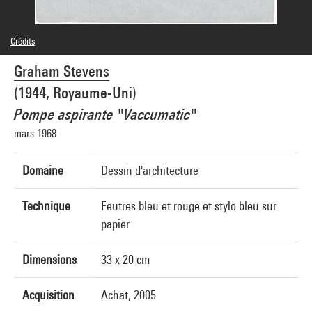
Crédits
© droits réservés
Graham Stevens
Crédit photographique : Centre Pompidou, MNAM-CCI/Philippe Migeat/Dist.
GrandPalaisRmn
(1944, Royaume-Uni)
Réf. image : 4N20790
Pompe aspirante "Vaccumatic"
mars 1968
Domaine
Dessin d'architecture
Technique
Feutres bleu et rouge et stylo bleu sur
papier
Dimensions
33 x 20 cm
Acquisition
Achat, 2005