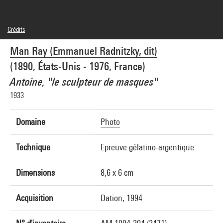
Crédits
© Man Ray Trust / Adagp, Paris
Man Ray (Emmanuel Radnitzky, dit)
Crédit photographique : Centre Pompidou, MNAM-CCI/Guy Carrard/Dist.
GrandPalaisRmn
(1890, États-Unis - 1976, France)
Réf. image : 4N18320
Diffusion image :
Antoine, "le sculpteur de masques"
GrandPalaisRmnPhoto
1933
Domaine
Photo
Technique
Epreuve gélatino-argentique
Dimensions
8,6 x 6 cm
Acquisition
Dation, 1994