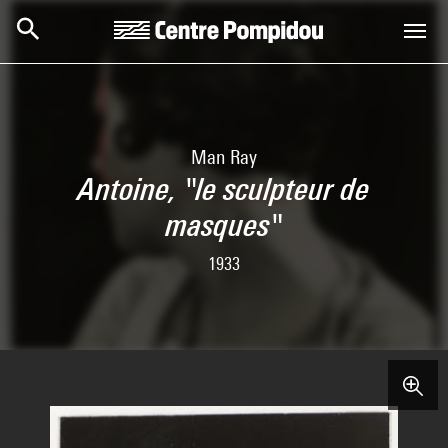
Aller au contenu principal
Centre Pompidou
Man Ray
Antoine, "le sculpteur de
masques"
1933