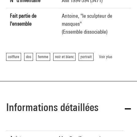
N° d'inventaire
AM 1994-394 (3471)
Fait partie de
Antoine, "le sculpteur de
l'ensemble
masques"
(Ensemble dissociable)
coiffure
dos
femme
noir et blanc
portrait
Voir plus
Informations détaillées