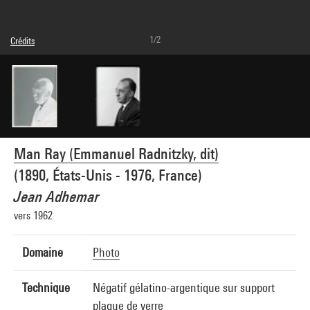
1/2
Crédits
© Man Ray Trust / Adagp, Paris
Réf. image : 4G01286
Man Ray (Emmanuel Radnitzky, dit)
(1890, États-Unis - 1976, France)
Jean Adhemar
vers 1962
Domaine
Photo
Technique
Négatif gélatino-argentique sur support
plaque de verre