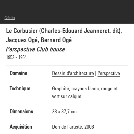
Crédits
© F.L.C. / Adagp, Paris, © Jacques Ogé, © Bernard Ogé
Le Corbusier (Charles-Edouard Jeanneret, dit),
Crédit photographique : Centre Pompidou, MNAM-CCI/Jean-Claude Planchet/Dist.
GrandPalaisRmn
Jacques Ogé, Bernard Ogé
Réf. image : 4N22640
Diffusion image :
Perspective Club house
GrandPalaisRmnPhoto
1952 - 1954
Domaine
Dessin d'architecture
|
Perspective
Technique
Graphite, crayons blanc, rouge et
vert sur calque
Dimensions
28 x 37,7 cm
Acquisition
Don de l'artiste, 2008