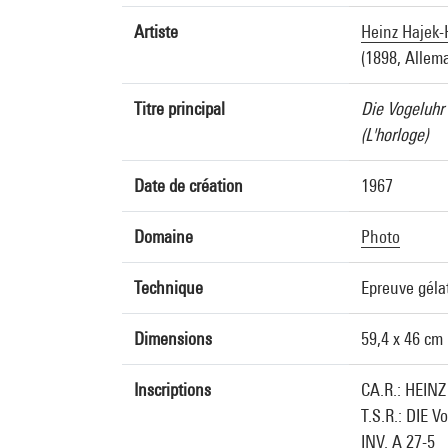
Artiste
Heinz Hajek-
(1898, Allem
Titre principal
Die Vogeluhr
(L'horloge)
Date de création
1967
Domaine
Photo
Technique
Epreuve géla
Dimensions
59,4 x 46 cm
Inscriptions
CA.R.: HEIN
T.S.R.: DIE V
INV. A 27-5