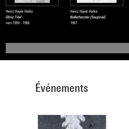
Heinz Hajek-Halke
Heinz Hajek-Halke
Ohne Titel
Kellerfenster (Soupirail)
vers 1950 - 1968
1961
Événements