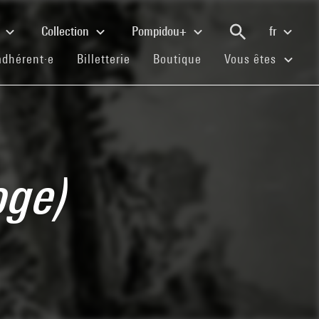
e
Collection
Pompidou+
fr
(current)
(current)
(current)
adhérent·e
Billetterie
Boutique
Vous êtes
oge)