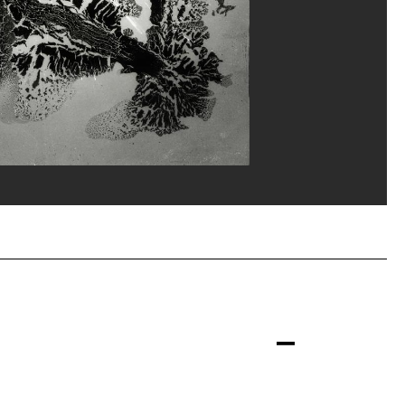
Focus
rges Meguerditchian/Dist. GrandPalaisRmn