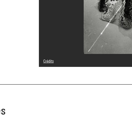
Crédits
© Heinz Hajek-Halke/ Collection Michael Ruetz/ Agentur 
Crédit photographique : Centre Pompidou, MNAM-CCI/Geo
Réf. image : 4F70225 [2002 CX 0159]
Diffusion image :
GrandPalaisRmnPhoto
es