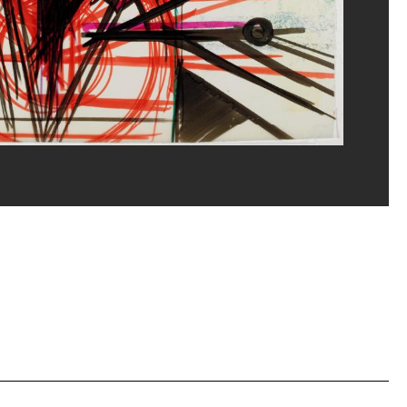
rges Meguerditchian/Dist. GrandPalaisRmn