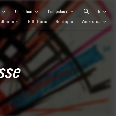
e
Collection
Pompidou+
fr
(current)
(current)
(current)
adhérent·e
Billetterie
Boutique
Vous êtes
isse