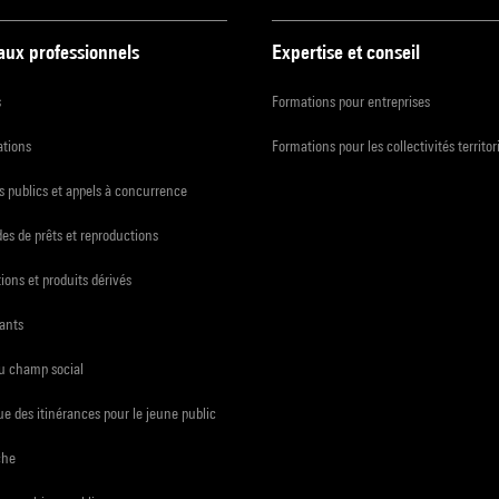
 aux professionnels
Expertise et conseil
s
Formations pour entreprises
ations
Formations pour les collectivités territor
 publics et appels à concurrence
s de prêts et reproductions
ions et produits dérivés
ants
du champ social
e des itinérances pour le jeune public
che