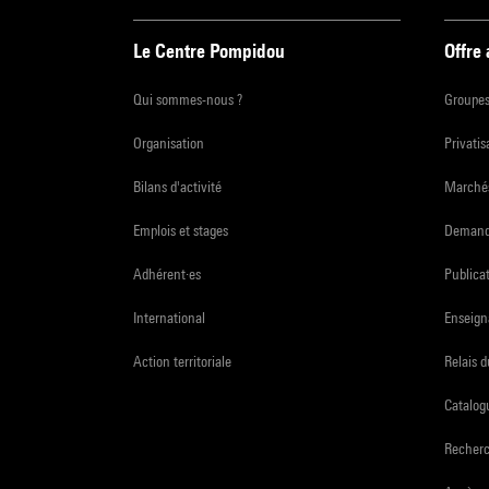
Le Centre Pompidou
Offre
Qui sommes-nous ?
Groupe
Organisation
Privatis
Bilans d'activité
Marchés
Emplois et stages
Demande
Adhérent·es
Publicat
International
Enseign
Action territoriale
Relais 
Catalogu
Recher