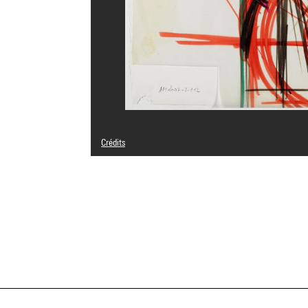
Crédits
© Pierre Parat
Crédit photographique : Centre Pompidou, MNAM-CCI/Geo
Réf. image : 4N22698
Diffusion image :
GrandPalaisRmnPhoto