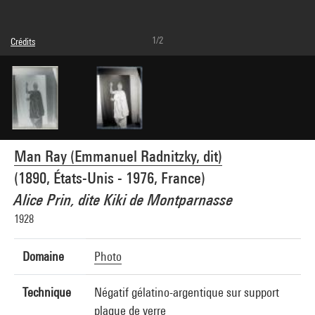
1/2
Crédits
© Man Ray Trust / Adagp, Paris
Réf. image : 4G05172
Man Ray (Emmanuel Radnitzky, dit)
(1890, États-Unis - 1976, France)
Alice Prin, dite Kiki de Montparnasse
1928
Domaine
Photo
Technique
Négatif gélatino-argentique sur support
plaque de verre