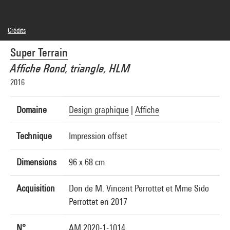
Crédits
© Super Terrain
Super Terrain
Crédit photographique : Centre Pompidou, MNAM-CCI/Hélène Mauri/Dist.
GrandPalaisRmn
Affiche Rond, triangle, HLM
Réf. image : 4N47072
Diffusion image :
2016
GrandPalaisRmnPhoto
Domaine
Design graphique
|
Affiche
Technique
Impression offset
Dimensions
96 x 68 cm
Acquisition
Don de M. Vincent Perrottet et Mme Sido
Perrottet en 2017
N°
AM 2020-1-1014