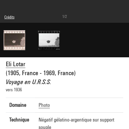
1/2
Crédits
© Eli Lotar
Crédit photographique : Centre Pompidou, MNAM-CCI/Dist. GrandPalaisRmn
Réf. image : 4G28046
Diffusion image :
GrandPalaisRmnPhoto
Eli Lotar
(1905, France - 1969, France)
Voyage en U.R.S.S.
vers 1936
Domaine
Photo
Technique
Négatif gélatino-argentique sur support
souple