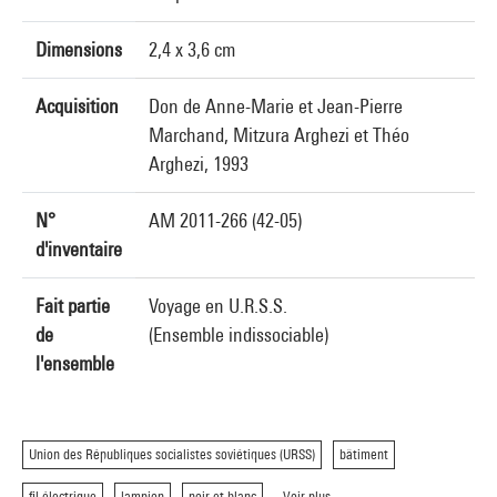
Dimensions
2,4 x 3,6 cm
Acquisition
Don de Anne-Marie et Jean-Pierre
Marchand, Mitzura Arghezi et Théo
Arghezi, 1993
N°
AM 2011-266 (42-05)
d'inventaire
Fait partie
Voyage en U.R.S.S.
de
(Ensemble indissociable)
l'ensemble
Union des Républiques socialistes soviétiques (URSS)
bâtiment
fil électrique
lampion
noir et blanc
Voir plus